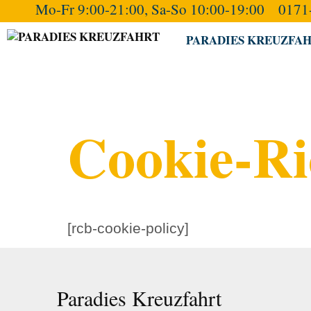
Mo-Fr 9:00-21:00, Sa-So 10:00-19:00
0171
Skip
to
PARADIES KREUZFA
content
Cookie-Ri
[rcb-cookie-policy]
Paradies Kreuzfahrt