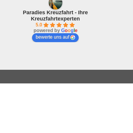
Paradies Kreuzfahrt - Ihre
Kreuzfahrtexperten
5.0
powered by
G
o
o
g
l
e
bewerte uns auf