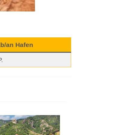
b/an Hafen
.