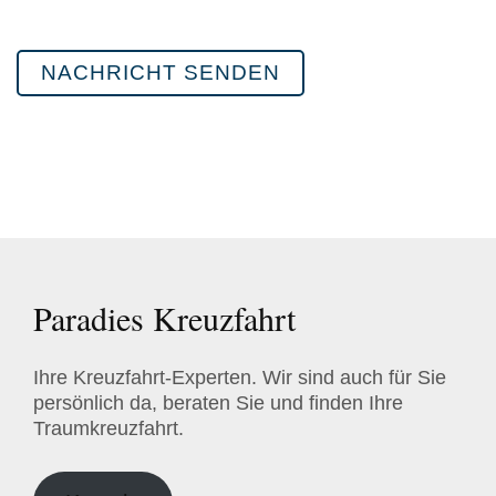
P
l
e
a
s
e
l
e
a
v
Paradies Kreuzfahrt
e
t
h
Ihre Kreuzfahrt-Experten. Wir sind auch für Sie
i
persönlich da, beraten Sie und finden Ihre
Traumkreuzfahrt.
s
f
i