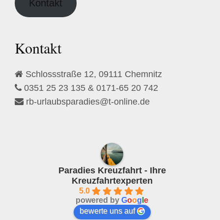
Kontakt
e
l
d
Kontakt
e
m
Schlossstraße 12, 09111 Chemnitz
p
0351 25 23 135 & 0171-65 20 742
t
rb-urlaubsparadies@t-online.de
y
.
Paradies Kreuzfahrt - Ihre
Kreuzfahrtexperten
5.0
powered by
G
o
o
g
l
e
bewerte uns auf