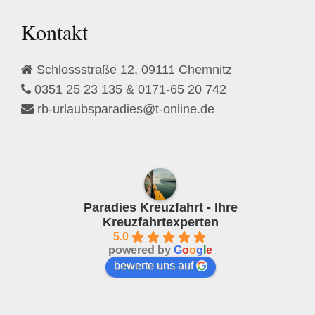
l
d
Kontakt
e
m
Schlossstraße 12, 09111 Chemnitz
p
0351 25 23 135 & 0171-65 20 742
t
rb-urlaubsparadies@t-online.de
y
.
Paradies Kreuzfahrt - Ihre
Kreuzfahrtexperten
5.0
powered by
G
o
o
g
l
e
bewerte uns auf