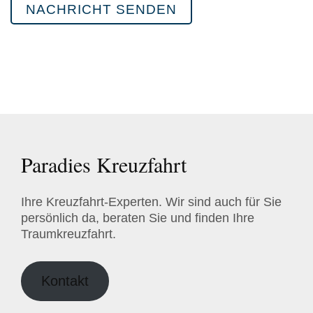
e
a
s
e
l
e
a
v
Paradies Kreuzfahrt
e
t
h
Ihre Kreuzfahrt-Experten. Wir sind auch für Sie
i
persönlich da, beraten Sie und finden Ihre
Traumkreuzfahrt.
s
f
i
Kontakt
e