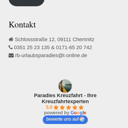
e
l
d
Kontakt
e
m
Schlossstraße 12, 09111 Chemnitz
p
0351 25 23 135 & 0171-65 20 742
t
rb-urlaubsparadies@t-online.de
y
.
Paradies Kreuzfahrt - Ihre
Kreuzfahrtexperten
5.0
powered by
G
o
o
g
l
e
bewerte uns auf