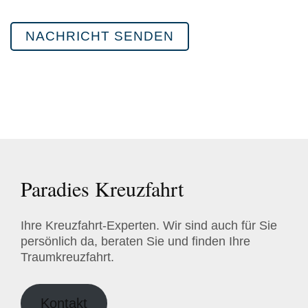
P
l
e
a
s
e
l
e
a
v
Paradies Kreuzfahrt
e
t
h
Ihre Kreuzfahrt-Experten. Wir sind auch für Sie
i
persönlich da, beraten Sie und finden Ihre
Traumkreuzfahrt.
s
f
i
Kontakt