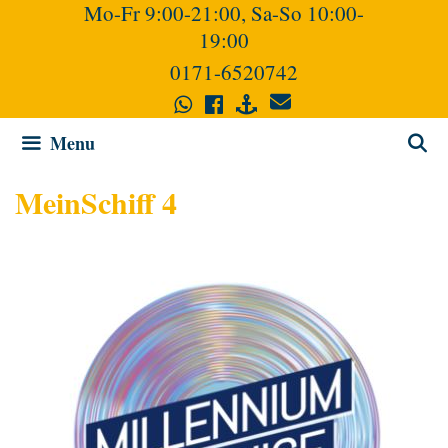
Mo-Fr 9:00-21:00, Sa-So 10:00-
Skip
19:00
to
content
0171-6520742
Menu
MeinSchiff 4