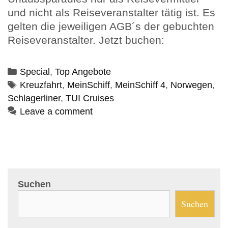
und nicht als Reiseveranstalter tätig ist. Es
gelten die jeweiligen AGB´s der gebuchten
Reiseveranstalter. Jetzt buchen:
Categories
Special
,
Top Angebote
Tags
Kreuzfahrt
,
MeinSchiff
,
MeinSchiff 4
,
Norwegen
,
Schlagerliner
,
TUI Cruises
Leave a comment
Suchen
Suchen