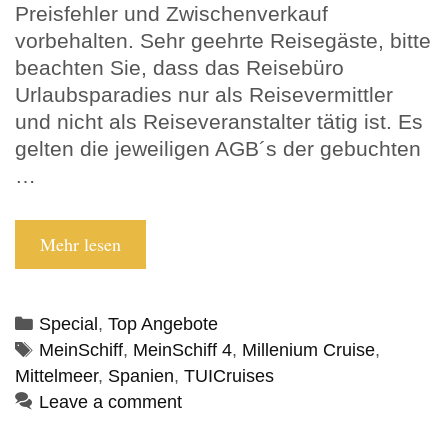
Preisfehler und Zwischenverkauf
vorbehalten. Sehr geehrte Reisegäste, bitte
beachten Sie, dass das Reisebüro
Urlaubsparadies nur als Reisevermittler
und nicht als Reiseveranstalter tätig ist. Es
gelten die jeweiligen AGB´s der gebuchten
…
Mein Schiff ®
Mehr lesen
Millennium
Cruise
Categories
Special
,
Top Angebote
Tags
MeinSchiff
,
MeinSchiff 4
,
Millenium Cruise
,
Mittelmeer
,
Spanien
,
TUICruises
Leave a comment