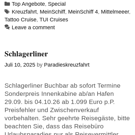
Categories
Top Angebote
,
Special
Tags
Kreuzfahrt
,
MeinSchiff
,
MeinSchiff 4
,
Mittelmeeer
,
Tattoo Cruise
,
TUI Cruises
Leave a comment
Schlagerliner
Juli 10, 2025
by
Paradieskreuzfahrt
Schlagerliner Buchbar ab sofort Termine
Sonderpreis Innenkabine ab/an Hafen
29.09. bis 04.10.26 ab 1.099 Euro p.P.
Preisfehler und Zwischenverkauf
vorbehalten. Sehr geehrte Reisegäste, bitte
beachten Sie, dass das Reisebüro
Urlaubsparadies nur als Reisevermittler