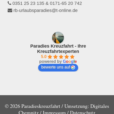
0351 25 23 135 & 0171-65 20 742
rb-urlaubsparadies@t-online.de
Paradies Kreuzfahrt - Ihre
Kreuzfahrtexperten
5.0
powered by
G
o
o
g
l
e
bewerte uns auf
© 2026 Paradieskreuzfahrt / Umsetzung:
Digitales
Chemnitz /
Impressum /
Datenschutz